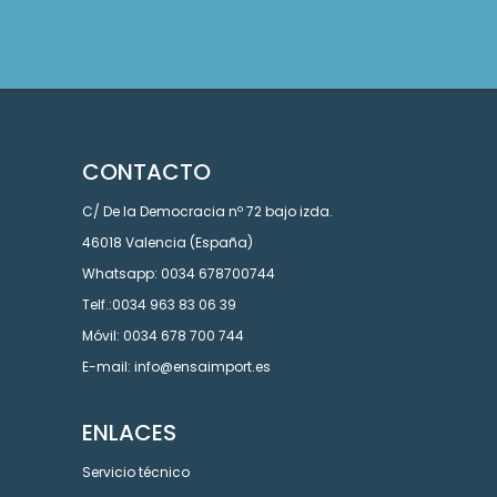
CONTACTO
C/ De la Democracia nº 72 bajo izda.
46018 Valencia (España)
Whatsapp: 0034 678700744
Telf.:0034 963 83 06 39
Móvil: 0034 678 700 744
E-mail: info@ensaimport.es
ENLACES
Servicio técnico