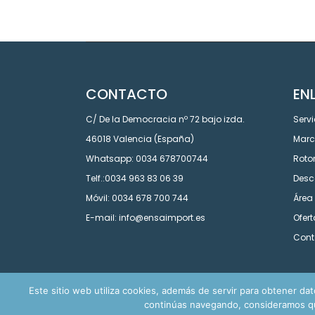
CONTACTO
EN
C/ De la Democracia nº 72 bajo izda.
Servi
46018 Valencia (España)
Mar
Whatsapp: 0034 678700744
Roto
Telf.:0034 963 83 06 39
Desc
Móvil: 0034 678 700 744
Área 
E-mail: info@ensaimport.es
Ofer
Cont
Este sitio web utiliza cookies, además de servir para obtener datos
continúas navegando, consideramos que