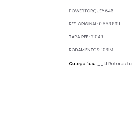
A
POWERTORQUE® 646
A
REF. ORIGINAL: 0.553.8911
A
TAPA REF.: 21049
A
RODAMIENTOS: 1031M
__1.1 Rotores tu
Categorías: