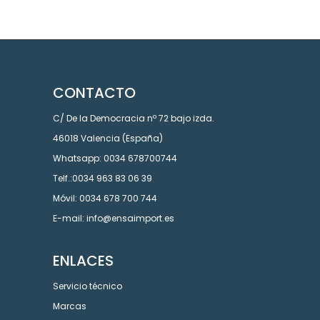
CONTACTO
C/ De la Democracia nº 72 bajo izda.
46018 Valencia (España)
Whatsapp: 0034 678700744
Telf.:0034 963 83 06 39
Móvil: 0034 678 700 744
E-mail: info@ensaimport.es
ENLACES
Servicio técnico
Marcas