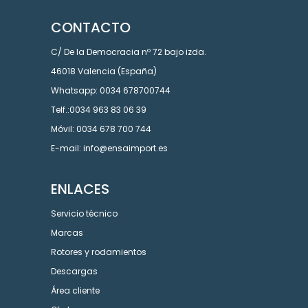
CONTACTO
C/ De la Democracia nº 72 bajo izda.
46018 Valencia (España)
Whatsapp: 0034 678700744
Telf.:0034 963 83 06 39
Móvil: 0034 678 700 744
E-mail: info@ensaimport.es
ENLACES
Servicio técnico
Marcas
Rotores y rodamientos
Descargas
Área cliente