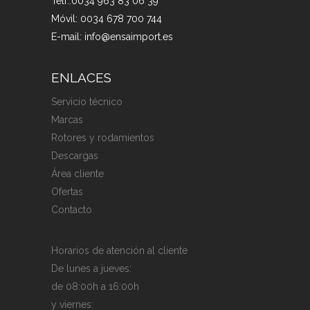
Telf.:0034 963 83 06 39
Móvil: 0034 678 700 744
E-mail: info@ensaimport.es
ENLACES
Servicio técnico
Marcas
Rotores y rodamientos
Descargas
Área cliente
Ofertas
Contacto
Horarios de atención al cliente
De lunes a jueves:
de 08:00h a 16:00h
y viernes: