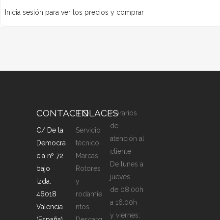
Inicia sesión para ver los precios y comprar
CONTACTO
ENLACES
Horarios
de
C/ De la
Servicio
atención al
Democra
técnico
cliente
cia nº 72
Marcas
De lunes a
bajo
Rotores
jueves:
izda.
y
de 08:00h
46018
rodamie
a 16:00h
Valencia
ntos
y viernes:
(España)
Descarg