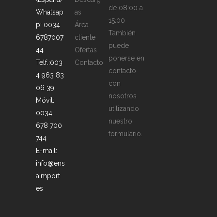
de 08:00 a
Whatsap
as
15:00
p: 0034
Área
También
6787007
cliente
puede
44
Ofertas
ponerse en
Telf.:003
Contacto
contacto
4 963 83
con
06 39
nosotros
Móvil:
utilizando
0034
nuestro
678 700
formulario.
744
E-mail:
info@ens
aimport.
es