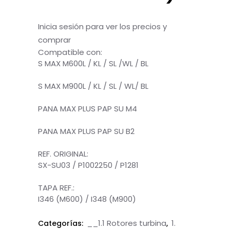
Inicia sesión para ver los precios y
comprar
Compatible con:
S MAX M600L / KL / SL /WL / BL
A
S MAX M900L / KL / SL / WL/ BL
A
PANA MAX PLUS PAP SU M4
A
PANA MAX PLUS PAP SU B2
A
REF. ORIGINAL:
SX-SU03 / P1002250 / P1281
A
TAPA REF.:
I346 (M600) / I348 (M900)
__1.1 Rotores turbina
1.
Categorías:
,