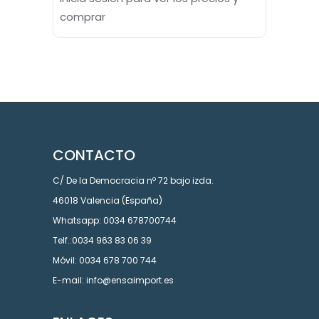
comprar
CONTACTO
C/ De la Democracia nº 72 bajo izda.
46018 Valencia (España)
Whatsapp: 0034 678700744
Telf.:0034 963 83 06 39
Móvil: 0034 678 700 744
E-mail: info@ensaimport.es