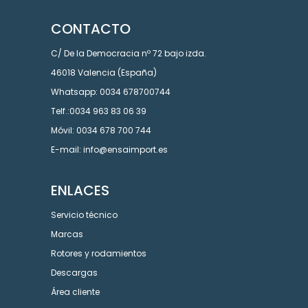
CONTACTO
C/ De la Democracia nº 72 bajo izda.
46018 Valencia (España)
Whatsapp: 0034 678700744
Telf.:0034 963 83 06 39
Móvil: 0034 678 700 744
E-mail: info@ensaimport.es
ENLACES
Servicio técnico
Marcas
Rotores y rodamientos
Descargas
Área cliente