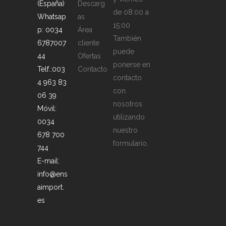
(España)
Descarg
de 08:00 a
Whatsap
as
15:00
p: 0034
Área
También
6787007
cliente
puede
44
Ofertas
ponerse en
Telf.:003
Contacto
contacto
4 963 83
con
06 39
nosotros
Móvil:
utilizando
0034
nuestro
678 700
formulario.
744
E-mail:
info@ens
aimport.
es