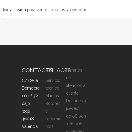
Inicia sesión para ver los precios y comprar
CONTACTO
ENLACES
Horarios
de
C/ De la
Servicio
atención al
Democra
técnico
cliente
cia nº 72
Marcas
De lunes a
bajo
Rotores
jueves:
izda.
y
de 08:00h
46018
rodamie
a 16:00h
Valencia
ntos
y viernes: