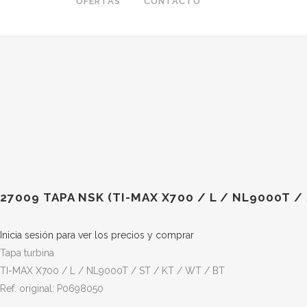
OFERTAS
CONTACTO
27009 TAPA NSK (TI-MAX X700 / L / NL9000T / 
Inicia sesión para ver los precios y comprar
Tapa turbina
TI-MAX X700 / L / NL9000T / ST / KT / WT / BT
Ref. original: P0698050