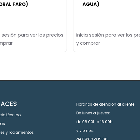
ORAL FARO)
AGUA)
a sesión para ver los precios
Inicia sesión para ver los pr
mprar
y comprar
LACES
Horarios de atención al cliente
De lunes a jueves:
cio técnico
de 08:00h a 16:00h
cas
y viernes:
res y rodamientos
de 08:00 a 15:00