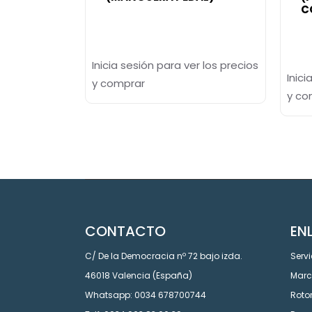
C
Inicia sesión para ver los precios
Inici
y comprar
y co
CONTACTO
EN
C/ De la Democracia nº 72 bajo izda.
Servi
46018 Valencia (España)
Mar
Whatsapp: 0034 678700744
Roto