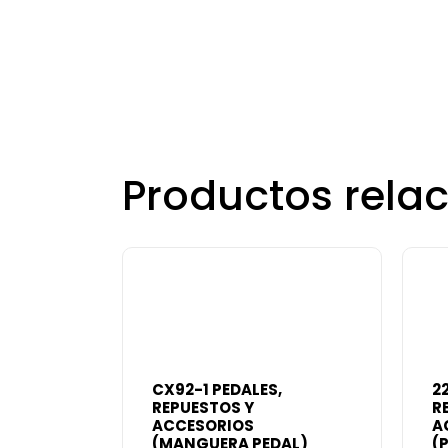
Productos rela
CX92-1 PEDALES,
2
REPUESTOS Y
R
ACCESORIOS
A
(MANGUERA PEDAL)
(