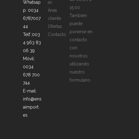
Whatsap
as
15:00
p: 0034
Área
También
6787007
cliente
puede
44
Ofertas
ponerse en
Telf.:003
Contacto
contacto
4 963 83
con
06 39
nosotros
Móvil:
utilizando
0034
nuestro
678 700
formulario.
744
E-mail:
info@ens
aimport.
es