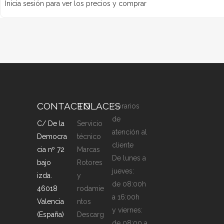
Inicia sesión para ver los precios y comprar
CONTACTO
ENLACES
Horarios
de
C/ De la
Servicio
atención al
Democra
técnico
cliente
cia nº 72
Marcas
De lunes a
bajo
Rotores
jueves:
izda.
y
de 08:00h
46018
rodamie
a 16:00h
Valencia
ntos
y viernes:
(España)
Descarg
de 08:00 a