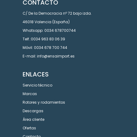
CONTACTO
C/ De la Democracia nº 72 bajo izda.
46018 Valencia (España)
Whatsapp: 0034 678700744
Telf.:0034 963 83 06 39
Móvil: 0034 678 700 744
E-mail: info@ensaimport.es
ENLACES
Servicio técnico
Marcas
Rotores y rodamientos
Descargas
Área cliente
Ofertas
Contacto