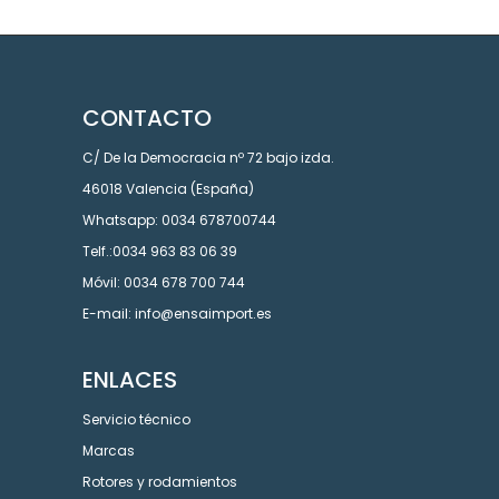
CONTACTO
C/ De la Democracia nº 72 bajo izda.
46018 Valencia (España)
Whatsapp: 0034 678700744
Telf.:0034 963 83 06 39
Móvil: 0034 678 700 744
E-mail: info@ensaimport.es
ENLACES
Servicio técnico
Marcas
Rotores y rodamientos