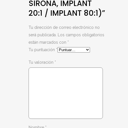
SIRONA, IMPLANT
20:1 / IMPLANT 80:1)”
Tu dirección de correo electrónico no
será publicada.
Los campos obligatorios
están marcados con
*
Tu puntuación
*
Tu valoración
*
Nombre
*