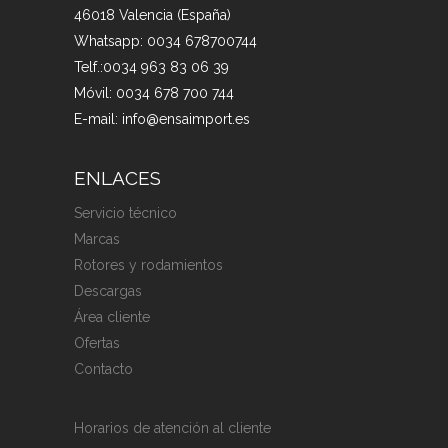
46018 Valencia (España)
Whatsapp: 0034 678700744
Telf.:0034 963 83 06 39
Móvil: 0034 678 700 744
E-mail: info@ensaimport.es
ENLACES
Servicio técnico
Marcas
Rotores y rodamientos
Descargas
Área cliente
Ofertas
Contacto
Horarios de atención al cliente