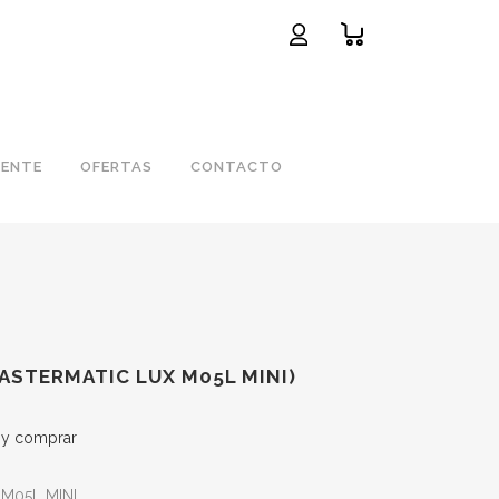
IENTE
OFERTAS
CONTACTO
ASTERMATIC LUX M05L MINI)
s y comprar
 M05L MINI