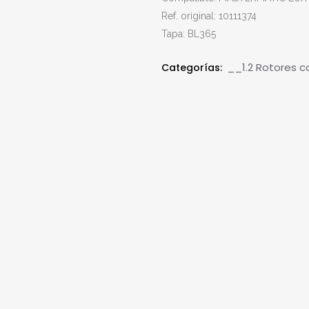
Ref. original: 10111374
Tapa: BL365
__1.2 Rotores c
Categorías: