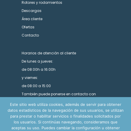
Rotores y rodamientos
Descargas
Área cliente
Ofertas
Contacto
Horarios de atención al cliente
De lunes a jueves:
de 08:00h a 16:00h
y viernes:
de 08:00 a 15:00
También puede ponerse en contacto con
nosotros utilizando nuestro formulario.
Este sitio web utiliza cookies, además de servir para obtener
datos estadísticos de la navegación de sus usuarios, se utilizan
para prestar o habilitar servicios o finalidades solicitados por
los usuarios. Si continúas navegando, consideramos que
aceptas su uso. Puedes cambiar la configuración u obtener