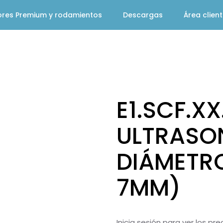
ores Premium y rodamientos
Descargas
Área clien
E1.SCF.X
ULTRASO
DIÁMETRO
7MM)
Inicia sesión para ver los pr