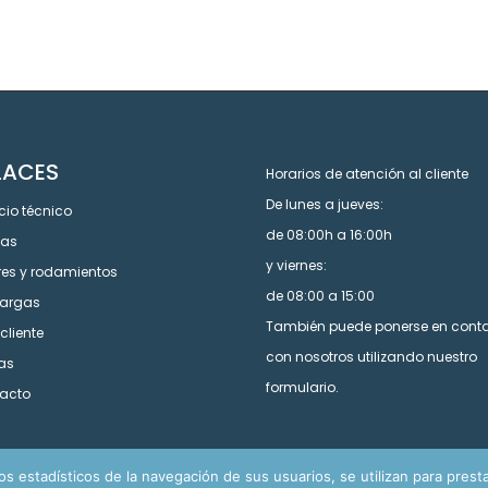
LACES
Horarios de atención al cliente
De lunes a jueves:
cio técnico
de 08:00h a 16:00h
cas
y viernes:
res y rodamientos
de 08:00 a 15:00
argas
También puede ponerse en cont
cliente
con nosotros utilizando nuestro
tas
formulario.
acto
 estadísticos de la navegación de sus usuarios, se utilizan para prestar 