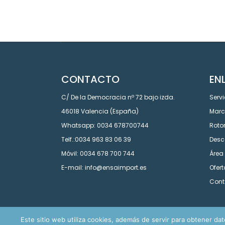
CONTACTO
EN
C/ De la Democracia nº 72 bajo izda.
Servi
46018 Valencia (España)
Mar
Whatsapp: 0034 678700744
Roto
Telf.:0034 963 83 06 39
Desc
Móvil: 0034 678 700 744
Área 
E-mail: info@ensaimport.es
Ofer
Cont
Este sitio web utiliza cookies, además de servir para obtener datos