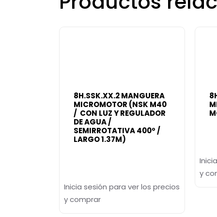
Productos rela
8H.SSK.XX.2 MANGUERA
8
MICROMOTOR (NSK M40
M
/ CON LUZ Y REGULADOR
M
DE AGUA /
SEMIRROTATIVA 400º /
LARGO 1.37M)
Inici
y co
Inicia sesión para ver los precios
y comprar