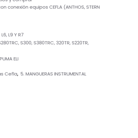
con conexión equipos CEFLA (ANTHOS, STERN
 L6, L9 Y R7
S280TRC, S300, S380TRC, 320TR, S220TR,
 PUMA ELI
s Cefla
5. MANGUERAS INSTRUMENTAL
,