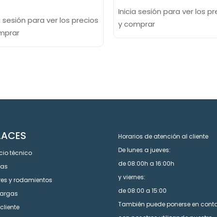
Inicia sesión para ver los pr
a sesión para ver los precios
y comprar
mprar
LACES
Horarios de atención al cliente
De lunes a jueves:
cio técnico
de 08:00h a 16:00h
cas
y viernes:
res y rodamientos
de 08:00 a 15:00
argas
También puede ponerse en cont
cliente