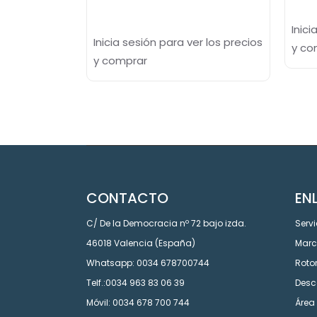
Inici
Inicia sesión para ver los precios
y co
y comprar
CONTACTO
EN
C/ De la Democracia nº 72 bajo izda.
Servi
46018 Valencia (España)
Mar
Whatsapp: 0034 678700744
Roto
Telf.:0034 963 83 06 39
Desc
Móvil: 0034 678 700 744
Área 