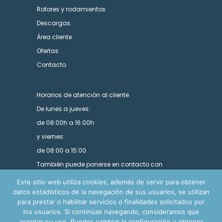
Rotores y rodamientos
Descargas
Área cliente
Ofertas
Contacto
Horarios de atención al cliente
De lunes a jueves:
de 08:00h a 16:00h
y viernes:
de 08:00 a 15:00
También puede ponerse en contacto con
nosotros utilizando nuestro formulario.
Este sitio web utiliza cookies, además de servir para obtener
datos estadísticos de la navegación de sus usuarios, se utilizan
para prestar o habilitar servicios o finalidades solicitados por
los usuarios. Si continúas navegando, consideramos que
aceptas su uso. Puedes cambiar la configuración u obtener