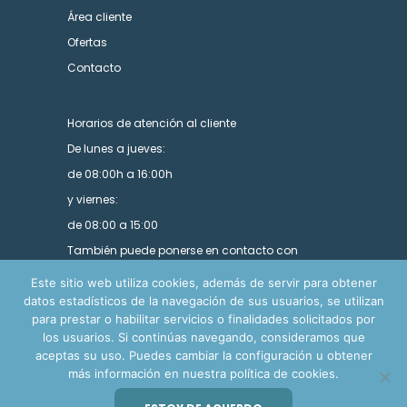
Área cliente
Ofertas
Contacto
Horarios de atención al cliente
De lunes a jueves:
de 08:00h a 16:00h
y viernes:
de 08:00 a 15:00
También puede ponerse en contacto con
nosotros utilizando nuestro formulario.
Este sitio web utiliza cookies, además de servir para obtener
datos estadísticos de la navegación de sus usuarios, se utilizan
para prestar o habilitar servicios o finalidades solicitados por
los usuarios. Si continúas navegando, consideramos que
aceptas su uso. Puedes cambiar la configuración u obtener
más información en nuestra política de cookies.
© Copyright Ensa Import 2024. Todos los derechos