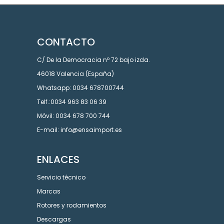
CONTACTO
C/ De la Democracia nº 72 bajo izda.
46018 Valencia (España)
Whatsapp: 0034 678700744
Telf.:0034 963 83 06 39
Móvil: 0034 678 700 744
E-mail: info@ensaimport.es
ENLACES
Servicio técnico
Marcas
Rotores y rodamientos
Descargas