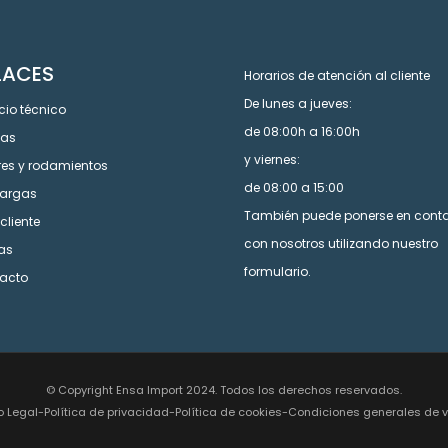
LACES
Horarios de atención al cliente
De lunes a jueves:
cio técnico
de 08:00h a 16:00h
cas
y viernes:
res y rodamientos
de 08:00 a 15:00
argas
También puede ponerse en cont
cliente
con nosotros utilizando nuestro
tas
formulario.
acto
© Copyright Ensa Import 2024. Todos los derechos reservados.
o Legal
-
Política de privacidad
-
Política de cookies
-
Condiciones generales de 