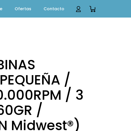
te
Ofertas
Contacto
BINAS
 PEQUEÑA /
0.000RPM / 3
60GR /
N Midwest®)