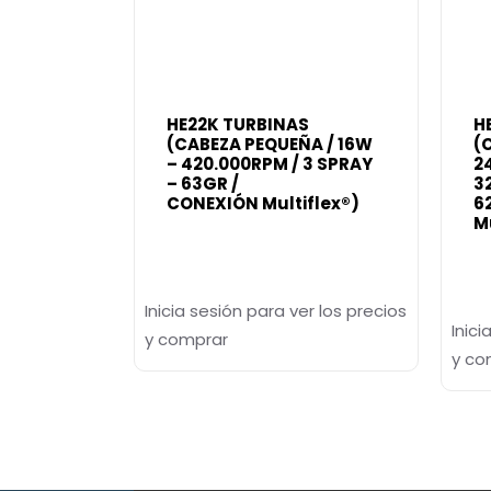
HE22K TURBINAS
H
(CABEZA PEQUEÑA / 16W
(
– 420.000RPM / 3 SPRAY
2
– 63GR /
3
CONEXIÓN Multiflex®)
6
M
Inicia sesión para ver los precios
Inici
y comprar
y co