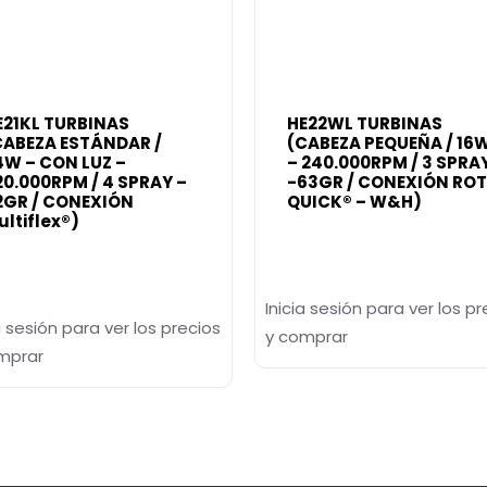
E21KL TURBINAS
HE22WL TURBINAS
CABEZA ESTÁNDAR /
(CABEZA PEQUEÑA / 16
4W – CON LUZ –
– 240.000RPM / 3 SPRA
20.000RPM / 4 SPRAY –
-63GR / CONEXIÓN RO
2GR / CONEXIÓN
QUICK® – W&H)
ultiflex®)
Inicia sesión para ver los pr
a sesión para ver los precios
y comprar
mprar