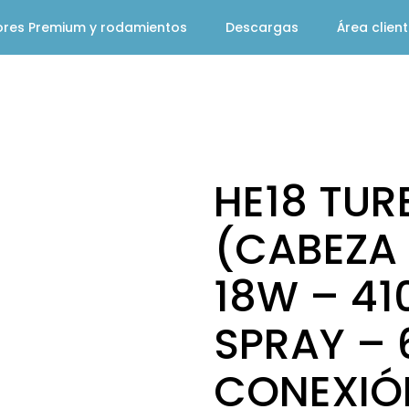
ores Premium y rodamientos
Descargas
Área clien
HE18 TUR
(CABEZA
18W – 41
SPRAY – 
CONEXIÓ