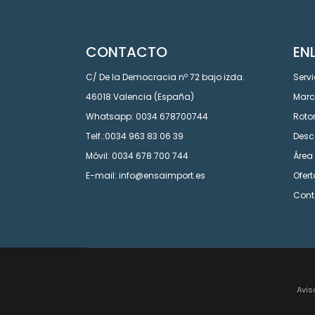
CONTACTO
EN
C/ De la Democracia nº 72 bajo izda.
Servi
46018 Valencia (España)
Mar
Whatsapp: 0034 678700744
Roto
Telf.:0034 963 83 06 39
Desc
Móvil: 0034 678 700 744
Área 
E-mail: info@ensaimport.es
Ofer
Cont
Avis