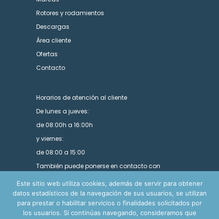
Rotores y rodamientos
Descargas
Área cliente
Ofertas
Contacto
Horarios de atención al cliente
De lunes a jueves:
de 08:00h a 16:00h
y viernes:
de 08:00 a 15:00
También puede ponerse en contacto con
nosotros utilizando nuestro formulario.
Este sitio web utiliza cookies, además de servir para obtener
datos estadísticos de la navegación de sus usuarios, se utilizan
para prestar o habilitar servicios o finalidades solicitados por
los usuarios. Si continúas navegando, consideramos que