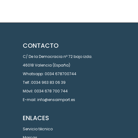
CONTACTO
C/ De la Democracia nº 72 bajo izda.
46018 Valencia (España)
Whatsapp: 0034 678700744
Telf.:0034 963 83 06 39
Móvil: 0034 678 700 744
E-mail: info@ensaimport.es
ENLACES
Servicio técnico
Marcas