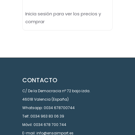
Inicia sesión para ver los precios y
comprar
CONTACTO
C/ De la Democracia nº 72 bajo izda.
46018 Valencia (España)
Whatsapp: 0034 678700744
Telf.:0034 963 83 06 39
Móvil: 0034 678 700 744
E-mail: info@ensaimport.es