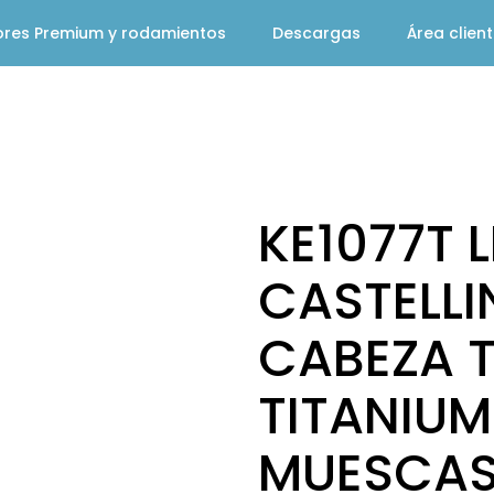
ores Premium y rodamientos
Descargas
Área clien
KE1077T 
CASTELLI
CABEZA 
TITANIUM
MUESCAS