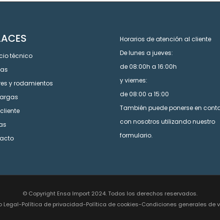
LACES
Horarios de atención al cliente
De lunes a jueves:
cio técnico
de 08:00h a 16:00h
cas
y viernes:
res y rodamientos
de 08:00 a 15:00
argas
También puede ponerse en cont
cliente
con nosotros utilizando nuestro
tas
formulario.
acto
© Copyright Ensa Import 2024. Todos los derechos reservados.
o Legal
-
Política de privacidad
-
Política de cookies
-
Condiciones generales de 