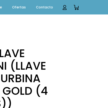
te
Ofertas
Contacto
LLAVE
NI (LLAVE
TURBINA
 GOLD (4
))