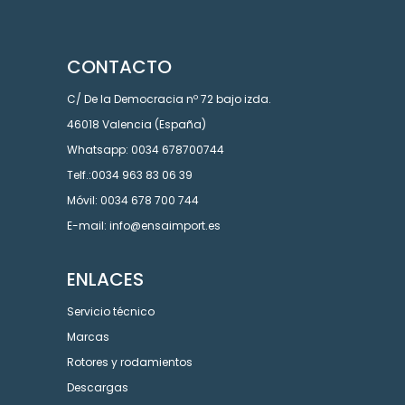
CONTACTO
C/ De la Democracia nº 72 bajo izda.
46018 Valencia (España)
Whatsapp: 0034 678700744
Telf.:0034 963 83 06 39
Móvil: 0034 678 700 744
E-mail: info@ensaimport.es
ENLACES
Servicio técnico
Marcas
Rotores y rodamientos
Descargas