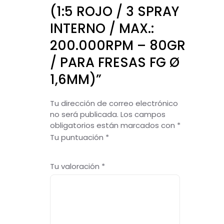
(1:5 ROJO / 3 SPRAY
INTERNO / MAX.:
200.000RPM – 80GR
/ PARA FRESAS FG Ø
1,6MM)”
Tu dirección de correo electrónico
no será publicada.
Los campos
obligatorios están marcados con
*
Tu puntuación
*
1
2
3
4
5
Tu valoración
*