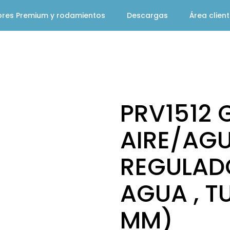
ores Premium y rodamientos
Descargas
Área clien
PRV1512 
AIRE/AGU
REGULADO
AGUA , T
MM)