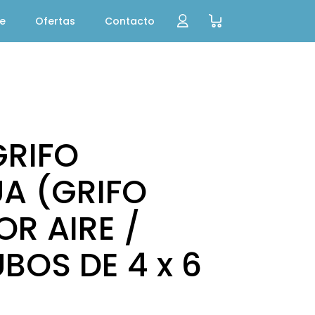
te
Ofertas
Contacto
GRIFO
A (GRIFO
R AIRE /
UBOS DE 4 x 6