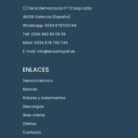
C/ De la Democracia nº 72 bajo izda.
46018 Valencia (España)
Whatsapp: 0034 678700744
Telf.:0034 963 83 06 39
Móvil: 0034 678 700 744
E-mail: info@ensaimport.es
ENLACES
Servicio técnico
Marcas
Rotores y rodamientos
Descargas
Área cliente
Ofertas
Contacto