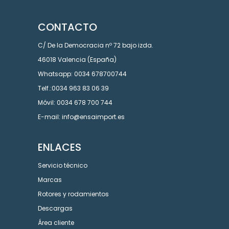
CONTACTO
C/ De la Democracia nº 72 bajo izda.
46018 Valencia (España)
Whatsapp: 0034 678700744
Telf.:0034 963 83 06 39
Móvil: 0034 678 700 744
E-mail: info@ensaimport.es
ENLACES
Servicio técnico
Marcas
Rotores y rodamientos
Descargas
Área cliente