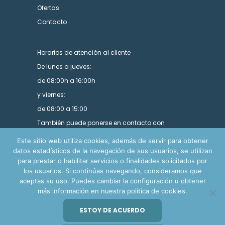
Ofertas
Contacto
Horarios de atención al cliente
De lunes a jueves:
de 08:00h a 16:00h
y viernes:
de 08:00 a 15:00
También puede ponerse en contacto con
nosotros utilizando nuestro formulario.
Este sitio web utiliza cookies, además de servir para obtener
datos estadísticos de la navegación de sus usuarios, se utilizan
para prestar o habilitar servicios o finalidades solicitados por
los usuarios. Si continúas navegando, consideramos que
aceptas su uso. Puedes cambiar la configuración u obtener
más información en nuestra política de cookies.
© Copyright Ensa Import 2024. Todos los derechos
ESTOY DE ACUERDO
reservados.