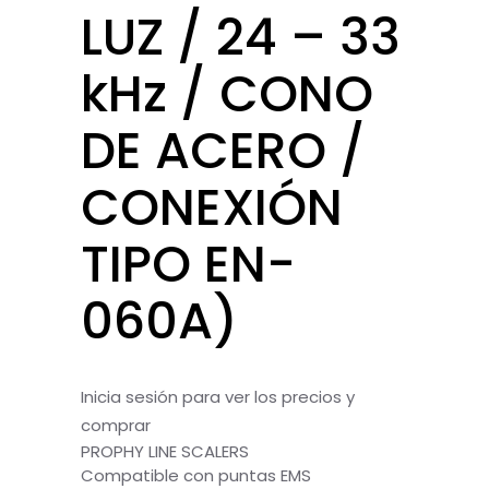
LUZ / 24 – 33
kHz / CONO
DE ACERO /
CONEXIÓN
TIPO EN-
060A)
Inicia sesión para ver los precios y
comprar
PROPHY LINE SCALERS
Compatible con puntas EMS