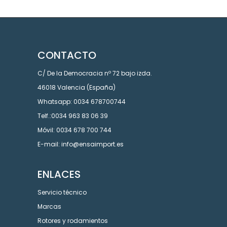
CONTACTO
C/ De la Democracia nº 72 bajo izda.
46018 Valencia (España)
Whatsapp: 0034 678700744
Telf.:0034 963 83 06 39
Móvil: 0034 678 700 744
E-mail: info@ensaimport.es
ENLACES
Servicio técnico
Marcas
Rotores y rodamientos