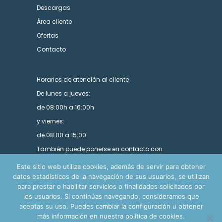
Descargas
Área cliente
Ofertas
Contacto
Horarios de atención al cliente
De lunes a jueves:
de 08:00h a 16:00h
y viernes:
de 08:00 a 15:00
También puede ponerse en contacto con
nosotros utilizando nuestro formulario.
Este sitio web utiliza cookies, además de servir para obtener
datos estadísticos de la navegación de sus usuarios, se utilizan
para prestar o habilitar servicios o finalidades solicitados por
los usuarios. Si continúas navegando, consideramos que
aceptas su uso. Puedes cambiar la configuración u obtener
más información en nuestra política de cookies.