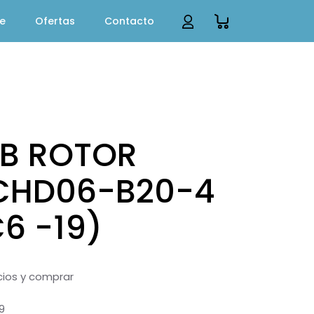
te
Ofertas
Contacto
B ROTOR
SCHD06-B20-4
6 -19)
ecios y comprar
9