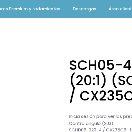
ores Premium y rodamientos
Descargas
Área clien
SCH05-4
(20:1) (
/ CX235C
Inicia sesión para ver los pr
Contra ángulo (20:1)
SCHD06-B20-4 / CX235C6 -1