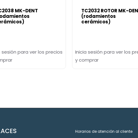
C2038 MK-DENT
TC2032 ROTOR MK-DE
rodamientos
(rodamientos
erámicos)
cerámicos)
a sesión para ver los precios
Inicia sesión para ver los pr
mprar
y comprar
LACES
Horarios de atención al cliente