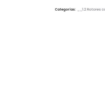
__1.2 Rotores c
Categorías: