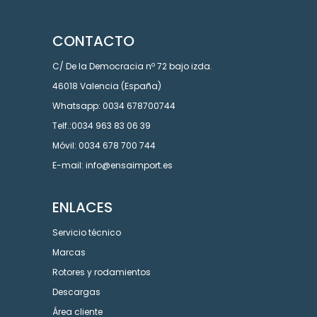
CONTACTO
C/ De la Democracia nº 72 bajo izda.
46018 Valencia (España)
Whatsapp: 0034 678700744
Telf.:0034 963 83 06 39
Móvil: 0034 678 700 744
E-mail: info@ensaimport.es
ENLACES
Servicio técnico
Marcas
Rotores y rodamientos
Descargas
Área cliente