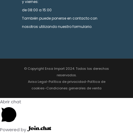
y viernes:
de 08:00 a 15:00
También puede ponerse en contacto con
nosotros utilizando nuestro formulario.
© Copyright Ensa Import 2024. Todos los derechos
reservados.
Aviso Legal
-
Política de privacidad
-
Política de
cookies
-
Condiciones generales de venta
Abrir chat
Powered by