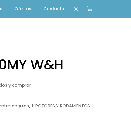
te
Ofertas
Contacto
00MY W&H
ecios y comprar
a
ontra ángulos
1. ROTORES Y RODAMIENTOS
,