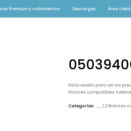
ores Premium y rodamientos
Descargas
Área clien
050394
Inicia sesión para ver los pr
Rotores compatibles turbin
__1.2 Rotores c
Categorías: