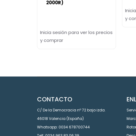
2000R)
Inici
y co
Inicia sesión para ver los precios
y comprar
CONTACTO
EN
C/ De la Democracia nº 72 bajo izda.
Servi
46018 Valencia (España)
Mar
Whatsapp: 0034 678700744
Roto
Telf.:0034 963 83 06 39
Desc