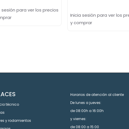
a sesión para ver los precios
Inicia sesión para ver los pr
mprar
y comprar
LACES
Horarios de atención al cliente
De lunes a jueves:
cio técnico
de 08:00h a 16:00h
cas
y viernes:
res y rodamientos
de 08:00 a 15:00
argas