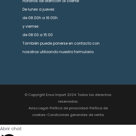
Horarios de atención al cliente
De lunes a jueves:
de 08:00h a 16:00h
y viernes:
de 08:00 a 15:00
También puede ponerse en contacto con
nosotros utilizando nuestro formulario.
© Copyright Ensa Import 2024. Todos los derechos
reservados.
Aviso Legal
-
Política de privacidad
-
Política de
cookies
-
Condiciones generales de venta
Abrir chat