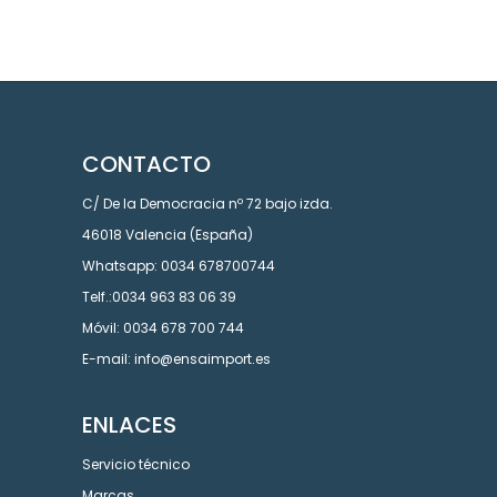
CONTACTO
C/ De la Democracia nº 72 bajo izda.
46018 Valencia (España)
Whatsapp: 0034 678700744
Telf.:0034 963 83 06 39
Móvil: 0034 678 700 744
E-mail: info@ensaimport.es
ENLACES
Servicio técnico
Marcas