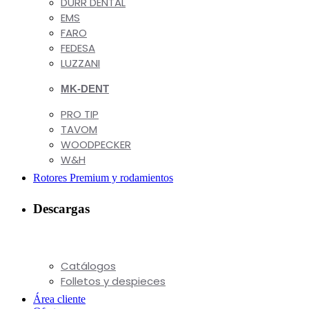
DÜRR DENTAL
EMS
FARO
FEDESA
LUZZANI
MK-DENT
PRO TIP
TAVOM
WOODPECKER
W&H
Rotores Premium y rodamientos
Descargas
Catálogos
Folletos y despieces
Área cliente