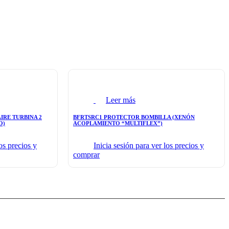
Leer más
AIRE TURBINA 2
BFRTSRC1 PROTECTOR BOMBILLA (XENÓN
O)
ACOPLAMIENTO “MULTIFLEX”)
os precios y
Inicia sesión para ver los precios y
comprar