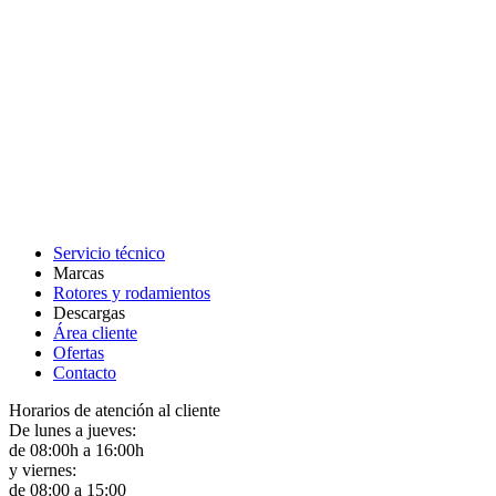
C/ De la Democracia nº 72 bajo izda.
46018 Valencia (España)
Whatsapp: 0034 678700744
Telf.:0034 963 83 06 39
Móvil: 0034 678 700 744
E-mail: info@ensaimport.es
ENLACES
Servicio técnico
Marcas
Rotores y rodamientos
Descargas
Área cliente
Ofertas
Contacto
Horarios de atención al cliente
De lunes a jueves:
de 08:00h a 16:00h
y viernes:
de 08:00 a 15:00