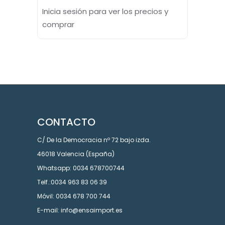
Inicia sesión para ver los precios y
comprar
CONTACTO
C/ De la Democracia nº 72 bajo izda.
46018 Valencia (España)
Whatsapp: 0034 678700744
Telf.:0034 963 83 06 39
Móvil: 0034 678 700 744
E-mail: info@ensaimport.es