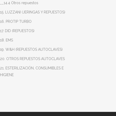
__14.4 Otros repuestos
15. LUZZANI (JERINGAS Y REPUESTOS)
16. PROTIP TURBO
17. DID (REPUESTOS)
18. EMS
19. W&H (REPUESTOS AUTOCLAVES)
20. OTROS REPUESTOS AUTOCLAVES
21. ESTERILIZACIÓN, CONSUMIBLES E
HIGIENE