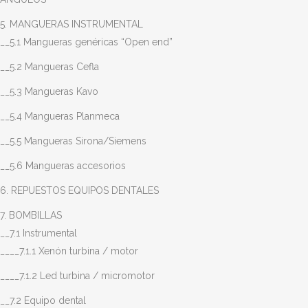
5. MANGUERAS INSTRUMENTAL
__5.1 Mangueras genéricas “Open end”
__5.2 Mangueras Cefla
__5.3 Mangueras Kavo
__5.4 Mangueras Planmeca
__5.5 Mangueras Sirona/Siemens
__5.6 Mangueras accesorios
6. REPUESTOS EQUIPOS DENTALES
7. BOMBILLAS
__7.1 Instrumental
____7.1.1 Xenón turbina / motor
____7.1.2 Led turbina / micromotor
__7.2 Equipo dental