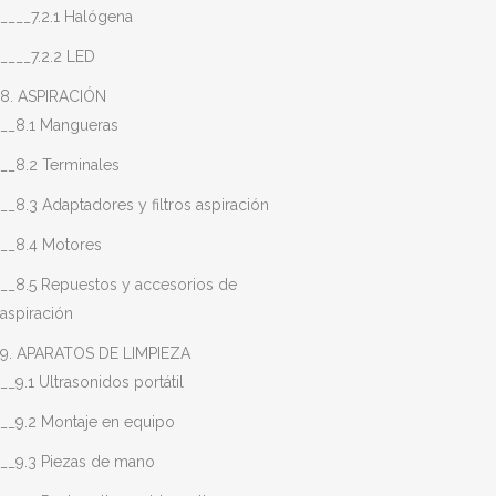
____7.2.1 Halógena
____7.2.2 LED
8. ASPIRACIÓN
__8.1 Mangueras
__8.2 Terminales
__8.3 Adaptadores y filtros aspiración
__8.4 Motores
__8.5 Repuestos y accesorios de
aspiración
9. APARATOS DE LIMPIEZA
__9.1 Ultrasonidos portátil
__9.2 Montaje en equipo
__9.3 Piezas de mano