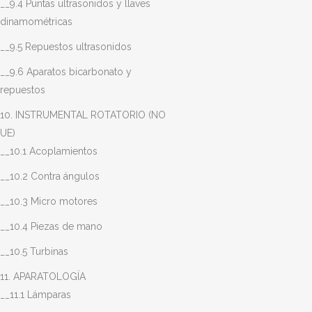
__9.4 Puntas ultrasonidos y llaves
dinamométricas
__9.5 Repuestos ultrasonidos
__9.6 Aparatos bicarbonato y
repuestos
10. INSTRUMENTAL ROTATORIO (NO
UE)
__10.1 Acoplamientos
__10.2 Contra ángulos
__10.3 Micro motores
__10.4 Piezas de mano
__10.5 Turbinas
11. APARATOLOGÍA
__11.1 Lámparas