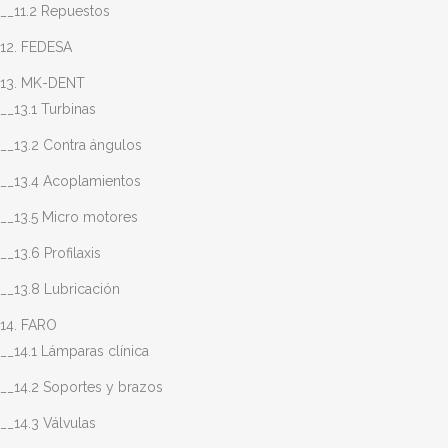
__11.2 Repuestos
12. FEDESA
13. MK-DENT
__13.1 Turbinas
__13.2 Contra ángulos
__13.4 Acoplamientos
__13.5 Micro motores
__13.6 Profilaxis
__13.8 Lubricación
14. FARO
__14.1 Lámparas clínica
__14.2 Soportes y brazos
__14.3 Válvulas