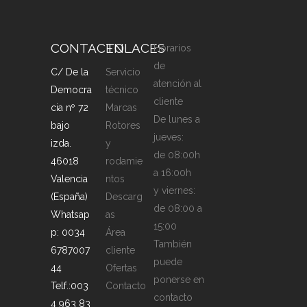
CONTACTO
ENLACES
Horarios
de
C/ De la
Servicio
atención al
Democra
técnico
cliente
cia nº 72
Marcas
De lunes a
bajo
Rotores
jueves:
izda.
y
de 08:00h
46018
rodamie
a 16:00h
Valencia
ntos
y viernes:
(España)
Descarg
de 08:00 a
Whatsap
as
15:00
p: 0034
Área
También
6787007
cliente
puede
44
Ofertas
ponerse en
Telf.:003
Contacto
contacto
4 963 83