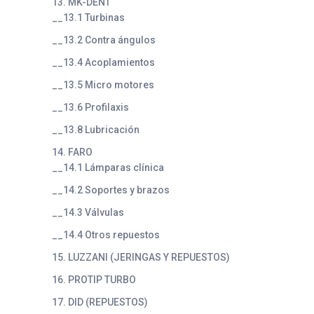
13. MK-DENT
__13.1 Turbinas
__13.2 Contra ángulos
__13.4 Acoplamientos
__13.5 Micro motores
__13.6 Profilaxis
__13.8 Lubricación
14. FARO
__14.1 Lámparas clínica
__14.2 Soportes y brazos
__14.3 Válvulas
__14.4 Otros repuestos
15. LUZZANI (JERINGAS Y REPUESTOS)
16. PROTIP TURBO
17. DID (REPUESTOS)