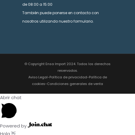
de 08:00 a 15:00
También puede ponerse en contacto con
nosotros utilizando nuestro formulario.
© Copyright Ensa Import 2024. Todos los derechos
reservados.
Aviso Legal
-
Política de privacidad
-
Política de
cookies
-
Condiciones generales de venta
Abrir chat
Powered by
Hola 👋