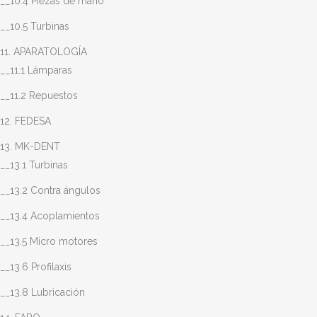
__10.4 Piezas de mano
__10.5 Turbinas
11. APARATOLOGÍA
__11.1 Lámparas
__11.2 Repuestos
12. FEDESA
13. MK-DENT
__13.1 Turbinas
__13.2 Contra ángulos
__13.4 Acoplamientos
__13.5 Micro motores
__13.6 Profilaxis
__13.8 Lubricación