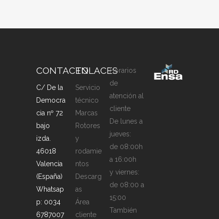
CONTACTO
ENLACES
Horarios
de
C/ De la
Servicio
atención al
Democra
técnico
cliente
cia nº 72
Marcas
De lunes a
bajo
Rotores
jueves:
izda.
y
de 08:00h
46018
rodamie
a 16:00h
Valencia
ntos
y viernes:
(España)
Descarg
de 08:00 a
Whatsap
as
15:00
p: 0034
Área
También
6787007
cliente