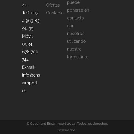
puede
44
Ofertas
ponerse en
Telf.:003
Contacto
contacto
4 963 83
con
06 39
nosotros
Móvil:
utilizando
0034
nuestro
678 700
formulario.
744
E-mail:
info@ens
aimport.
es
© Copyright Ensa Import 2024. Todos los derechos
reservados.