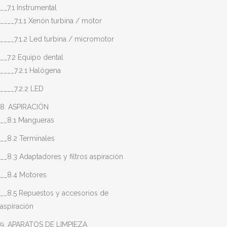
__7.1 Instrumental
____7.1.1 Xenón turbina / motor
____7.1.2 Led turbina / micromotor
__7.2 Equipo dental
____7.2.1 Halógena
____7.2.2 LED
8. ASPIRACIÓN
__8.1 Mangueras
__8.2 Terminales
__8.3 Adaptadores y filtros aspiración
__8.4 Motores
__8.5 Repuestos y accesorios de
aspiración
9. APARATOS DE LIMPIEZA