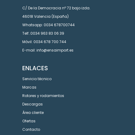
C/ De la Democracia nº 72 bajo izda.
46018 Valencia (España)
Whatsapp: 0034 678700744
Telf.:0034 963 83 06 39
Móvil: 0034 678 700 744
E-mail: info@ensaimport.es
ENLACES
Servicio técnico
Marcas
Rotores y rodamientos
Descargas
Área cliente
Ofertas
Contacto