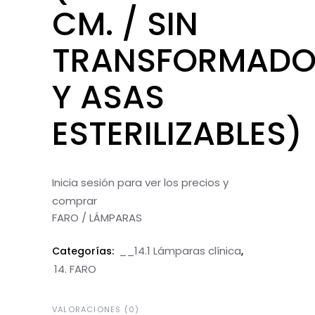
CM. / SIN
TRANSFORMADO
Y ASAS
ESTERILIZABLES)
Inicia sesión para ver los precios y
comprar
FARO / LÁMPARAS
__14.1 Lámparas clínica
Categorías:
,
14. FARO
VALORACIONES (0)