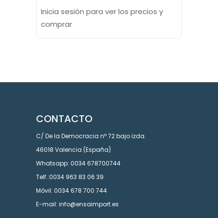
Inicia sesión para ver los precios y
comprar
CONTACTO
C/ De la Democracia nº 72 bajo izda.
46018 Valencia (España)
Whatsapp: 0034 678700744
Telf.:0034 963 83 06 39
Móvil: 0034 678 700 744
E-mail: info@ensaimport.es