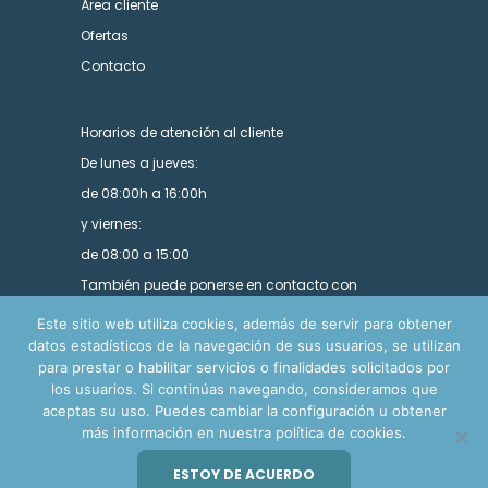
Área cliente
Ofertas
Contacto
Horarios de atención al cliente
De lunes a jueves:
de 08:00h a 16:00h
y viernes:
de 08:00 a 15:00
También puede ponerse en contacto con
nosotros utilizando nuestro formulario.
Este sitio web utiliza cookies, además de servir para obtener
datos estadísticos de la navegación de sus usuarios, se utilizan
para prestar o habilitar servicios o finalidades solicitados por
los usuarios. Si continúas navegando, consideramos que
aceptas su uso. Puedes cambiar la configuración u obtener
más información en nuestra política de cookies.
© Copyright Ensa Import 2024. Todos los derechos
ESTOY DE ACUERDO