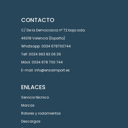
CONTACTO
C/ De la Democracia nº 72 bajo izda.
46018 Valencia (España)
Whatsapp: 0034 678700744
Telf.:0034 963 83 06 39
Móvil: 0034 678 700 744
E-mail: info@ensaimport.es
ENLACES
Servicio técnico
Marcas
Rotores y rodamientos
Descargas