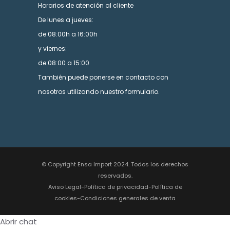
Horarios de atención al cliente
De lunes a jueves:
de 08:00h a 16:00h
y viernes:
de 08:00 a 15:00
También puede ponerse en contacto con
nosotros utilizando nuestro formulario.
© Copyright Ensa Import 2024. Todos los derechos
reservados.
Aviso Legal
-
Política de privacidad
-
Política de
cookies
-
Condiciones generales de venta
Abrir chat